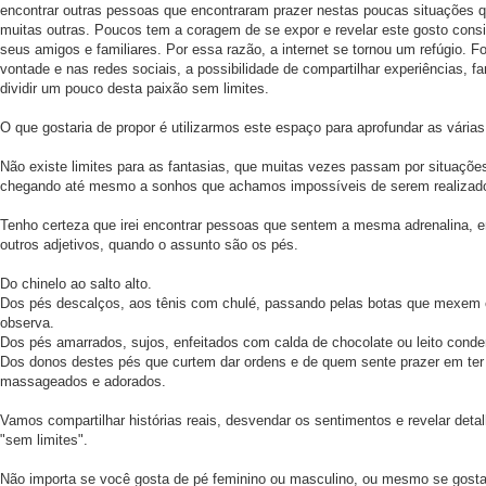
encontrar outras pessoas que encontraram prazer nestas poucas situações q
muitas outras. Poucos tem a coragem de se expor e revelar este gosto consi
seus amigos e familiares. Por essa razão, a internet se tornou um refúgio. F
vontade e nas redes sociais, a possibilidade de compartilhar experiências, 
dividir um pouco desta paixão sem limites.
O que gostaria de propor é utilizarmos este espaço para aprofundar as vária
Não existe limites para as fantasias, que muitas vezes passam por situações 
chegando até mesmo a sonhos que achamos impossíveis de serem realizados
Tenho certeza que irei encontrar pessoas que sentem a mesma adrenalina, 
outros adjetivos, quando o assunto são os pés.
Do chinelo ao salto alto.
Dos pés descalços, aos tênis com chulé, passando pelas botas que mexem
observa.
Dos pés amarrados, sujos, enfeitados com calda de chocolate ou leito cond
Dos donos destes pés que curtem dar ordens e de quem sente prazer em ter
massageados e adorados.
Vamos compartilhar histórias reais, desvendar os sentimentos e revelar deta
"sem limites".
Não importa se você gosta de pé feminino ou masculino, ou mesmo se gosta 