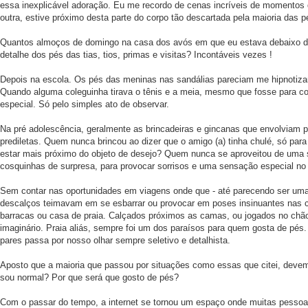
essa inexplicável adoração. Eu me recordo de cenas incríveis de momentos
outra, estive próximo desta parte do corpo tão descartada pela maioria das 
Quantos almoços de domingo na casa dos avós em que eu estava debaixo 
detalhe dos pés das tias, tios, primas e visitas? Incontáveis vezes !
Depois na escola. Os pés das meninas nas sandálias pareciam me hipnotizar
Quando alguma coleguinha tirava o tênis e a meia, mesmo que fosse para co
especial. Só pelo simples ato de observar.
Na pré adolescência, geralmente as brincadeiras e gincanas que envolviam
prediletas. Quem nunca brincou ao dizer que o amigo (a) tinha chulé, só para
estar mais próximo do objeto de desejo? Quem nunca se aproveitou de uma 
cosquinhas de surpresa, para provocar sorrisos e uma sensação especial no
Sem contar nas oportunidades em viagens onde que - até parecendo ser uma 
descalços teimavam em se esbarrar ou provocar em poses insinuantes nas 
barracas ou casa de praia. Calçados próximos as camas, ou jogados no ch
imaginário. Praia aliás, sempre foi um dos paraísos para quem gosta de pés.
pares passa por nosso olhar sempre seletivo e detalhista.
Aposto que a maioria que passou por situações como essas que citei, devem
sou normal? Por que será que gosto de pés?
Com o passar do tempo, a internet se tornou um espaço onde muitas pesso